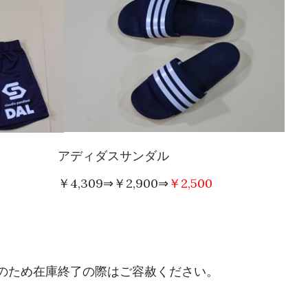
アディダスサンダル
￥
4,309
⇒￥
2,900
⇒
￥
2,500
パンツ
のため在庫終了の際はご容赦ください。