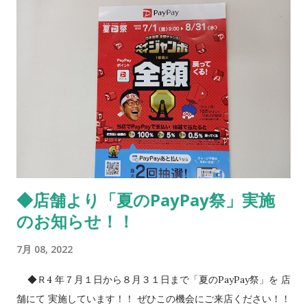
を心がけ外に出る際は日傘や帽子を活用 ・少しでも体調に異変
を感じたら涼しい場所に移動し、水分を補給するなど 室内でも
熱中症に 気を付けながら、暑い夏を乗りきりましょう！！ ※店
舗・ネットショップでは、夏物商品をお買い得価格にて販売中
です！！ ネットショップはこちら
https://www.tuuhansp.com ご来店をお待ちしています！！
◆店舗より「夏のPayPay祭」実施
のお知らせ！！
7月 08, 2022
◆Ｒ4 年７月１日から８月３１日まで「夏のPayPay祭」を 店
舗にて 実施しています！！ ぜひこの機会にご来店ください！！