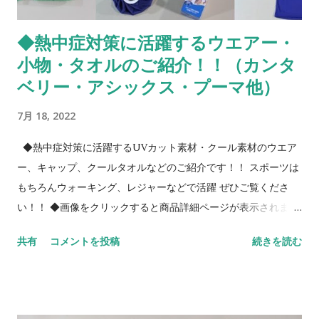
◆熱中症対策に活躍するウエアー・
小物・タオルのご紹介！！（カンタ
ベリー・アシックス・プーマ他）
7月 18, 2022
◆熱中症対策に活躍するUVカット素材・クール素材のウエア
ー、キャップ、クールタオルなどのご紹介です！！ スポーツは
もちろんウォーキング、レジャーなどで活躍 ぜひご覧くださ
い！！ ◆画像をクリックすると商品詳細ページが表示されます
※撮影状況や環境により画像の色合いが若干異なる場合がござ
共有
コメントを投稿
続きを読む
います。ご了承ください ◆店舗・ネットショップ・外商で販売
のため在庫終了の際はご容赦ください 熱中症対策一例＞ ・のど
が渇く前にこまめに水分を補給する ・たくさん汗をかいたとき
はスポーツドリンクなど水分とともに塩分も補給 ・涼しい服装