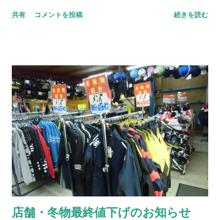
小物などが収納できるポケットがあります。 着替えや教科書な
共有
コメントを投稿
続きを読む
どが入り、スポーツはもちろん通学、通勤にも活躍するデイパ
ックです！！ ぜひご覧ください！！ ◆画像をクリックすると商
品詳細ページが表示されます ※撮影状況や環境により画像の色
合いが若干異なる場合がございます。ご了承ください 店舗・ネ
ットショップ・外商で販売のため 在庫終了の際はご容赦くださ
い よろしくお願いいたします！！ その他のスポーツバック・シ
ューズケースはこちら
店舗・冬物最終値下げのお知らせ