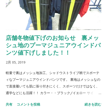
店舗冬物値下げのお知らせ 裏メッ
シュ地のプーマジュニアウインドパ
ンツ値下げしました！！
2月 05, 2019
軽量で裏はメッシュ地加工、シャドウストライブ柄でスポーテ
ィなプーマジュニアウインドパンツです。 裏地はメッシュなの
で直接履いても肌に張り付きにくく、スポーツだけではなく、
通学などにも活躍！！ カラー・・ブラック/イエロー サイ
ズ・・ 130 ・ 140 ・ 150 ・ 160 ￥ 6,372 ⇒ ￥ 2,900⇒￥1,995
共有
コメントを投稿
続きを読む
とお買い得価格です！！ ※撮影状況や環境により画像の色合い