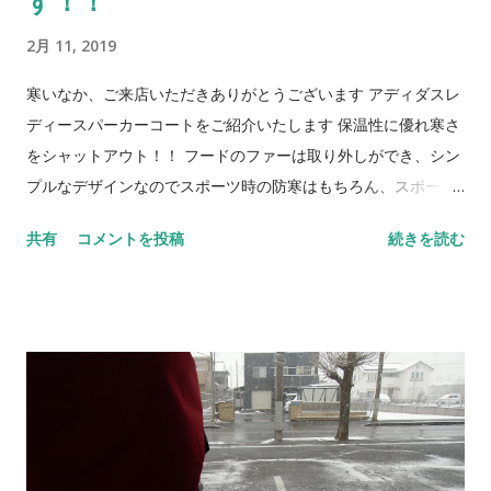
す！！
2月 11, 2019
寒いなか、ご来店いただきありがとうございます アディダスレ
ディースパーカーコートをご紹介いたします 保温性に優れ寒さ
をシャットアウト！！ フードのファーは取り外しができ、シン
プルなデザインなのでスポーツ時の防寒はもちろん、スポーツ
の応援、アウトドア、普段着などにも活躍するパーカーコート
共有
コメントを投稿
続きを読む
です ￥ 16,200 ⇒ ￥ 7,900 とお買い得価格！！ ブラック /
Ｍ・Ｌ ナイトカーゴ / Ｌ ※撮影状況や環境により画像の色合
いが若干異なる場合がございます。ご了承ください 商品は店舗
のみで販売しています。在庫終了の際はご容赦ください。 ご来
店をお待ちしております。