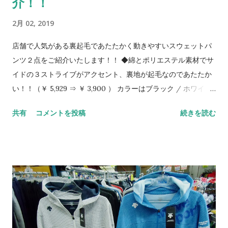
介！！
2月 02, 2019
店舗で人気がある裏起毛であたたかく動きやすいスウェットパ
ンツ２点をご紹介いたします！！ ◆綿とポリエステル素材でサ
イドの３ストライブがアクセント、裏地が起毛なのであたたか
い！！（￥ 5,929 ⇒ ￥ 3,900 ） カラーはブラック / ホワイ
ト/ Ｍ・Ｌ・ＬＬ ◆ 画像をクリックすると商品詳細ページが表
共有
コメントを投稿
続きを読む
示されます ※撮影状況や環境により画像の色合いが若干異なる
場合がございます。ご了承ください ◆もう一点はポリエステル
100 ％素材で、右上の大きなロゴが特徴、 こちらも裏地が起毛
であたたかいです！！（￥ 5,389 ⇒ ￥ 3,500 ） カラーはブラ
ック/Ｍ・Ｌ・ＬＬ ◆ 画像をクリックすると商品詳細ページが
表示されます ※撮影状況や環境により画像の色合いが若干異な
る場合がございます。ご了承ください スポーツはもちろん普段
着にも活躍！！ 店舗・ネットショップ・外商で販売のため 在庫